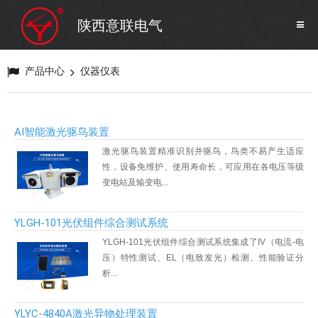
SF6气体检测设备
销售市场
陕西意联电气
变压器试验设备
解决方案
产品中心
仪器仪表
避雷器试验设备
AI智能激光驱鸟装置
继电保护/互感器试验设备
激光驱鸟装置精准识别并驱鸟，鸟类不易产生适应
性，设备免维护、使用寿命长，可应用在各电压等级
变电站及输变电...
电力安全工器具
YLGH-101光伏组件综合测试系统
蓄电池测试仪器/直流系统
YLGH-101光伏组件综合测试系统集成了IV（电流-电
压）特性测试、EL（电致发光）检测、性能验证分
析...
自动化
YLYC-4840A激光异物处理装置
修试辅助设备