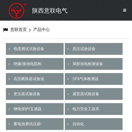
SF6气体检测设备
销售市场
陕西意联电气
变压器试验设备
解决方案
意联首页
产品中心
避雷器试验设备
电缆测试试验设备
高压试验设备
继电保护/互感器试验设备
绝缘/接地电阻检
局部放电检测设备
电力安全工器具
高压断路器试验设
SF6气体检测设
变压器试验设备
避雷器试验设备
蓄电池测试仪器/直流系统
继电保护/互感器
电力安全工器具
自动化
蓄电池测试仪器/
自动化
修试辅助设备