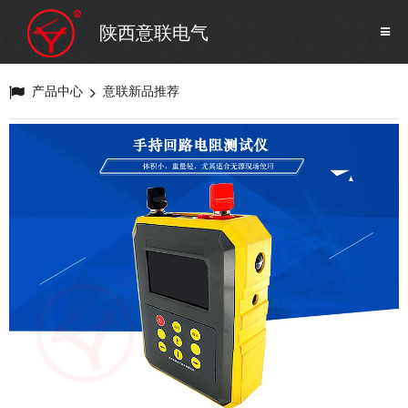
SF6气体检测设备
销售市场
陕西意联电气
变压器试验设备
解决方案
产品中心
意联新品推荐
避雷器试验设备
继电保护/互感器试验设备
电力安全工器具
蓄电池测试仪器/直流系统
自动化
修试辅助设备