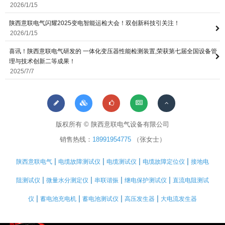
2026/1/15
陕西意联电气闪耀2025变电智能运检大会！双创新科技引关注！
2026/1/15
喜讯！陕西意联电气研发的 一体化变压器性能检测装置,荣获第七届全国设备管
理与技术创新二等成果！
2025/7/7
版权所有 © 陕西意联电气设备有限公司
销售热线：
18991954775
（张女士）
|
|
|
|
陕西意联电气
电缆故障测试仪
电缆测试仪
电缆故障定位仪
接地电
|
|
|
|
阻测试仪
微量水分测定仪
串联谐振
继电保护测试仪
直流电阻测试
|
|
|
|
仪
蓄电池充电机
蓄电池测试仪
高压发生器
大电流发生器