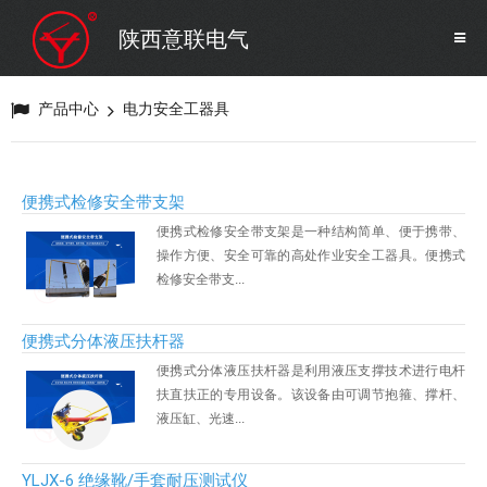
SF6气体检测设备
销售市场
陕西意联电气
变压器试验设备
解决方案
产品中心
电力安全工器具
避雷器试验设备
便携式检修安全带支架
继电保护/互感器试验设备
便携式检修安全带支架是一种结构简单、便于携带、
操作方便、安全可靠的高处作业安全工器具。便携式
检修安全带支...
电力安全工器具
便携式分体液压扶杆器
蓄电池测试仪器/直流系统
便携式分体液压扶杆器是利用液压支撑技术进行电杆
扶直扶正的专用设备。该设备由可调节抱箍、撑杆、
液压缸、光速...
自动化
YLJX-6 绝缘靴/手套耐压测试仪
修试辅助设备