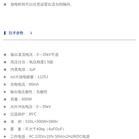
★ 放电时间可以任意设置在适当间隔内。
▍
技术参数
↴
★ 输出直流电压：0～35kV可选
★ 高压分压：电压精度1.5级
★ 内置电容：2μF
★ zui大放电能量：1225J
★ 充电电流：80mA
★ 输出电压极性：负极性
★ 容量：600W
★ 允许冲击电压：0～35kV
★ 过温保护：85℃
★ 体 积：520L×300W×390H
★ 重 量：不大于40kg（4uF/2uF）
★ 工作电源：AC 220V±10% 50Hz±2Hz和DC电源