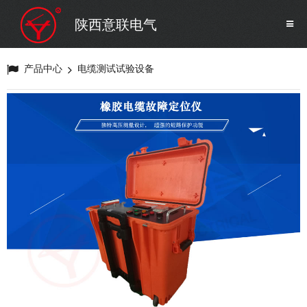
SF6气体检测设备
销售市场
陕西意联电气
变压器试验设备
解决方案
产品中心
电缆测试试验设备
避雷器试验设备
继电保护/互感器试验设备
电力安全工器具
蓄电池测试仪器/直流系统
自动化
修试辅助设备