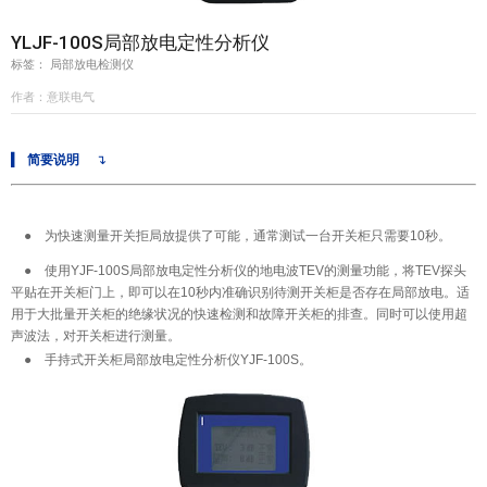
YLJF-100S局部放电定性分析仪
意联新品推荐
标签： 局部放电检测仪
作者：意联电气
▍
简要说明
↴
●
为快速测量开关拒局放提供了可能，通常测试一台开关柜只需要10秒。
●
使用YJF-100S局部放电定性分析仪的地电波TEV的测量功能，将TEV探头
平贴在开关柜门上，即可以在10秒内准确识别待测开关柜是否存在局部放电。适
用于大批量开关柜的绝缘状况的快速检测和故障开关柜的排查。同时可以使用超
声波法，对开关柜进行测量。
●
手持式开关柜局部放电定性分析仪YJF-100S。