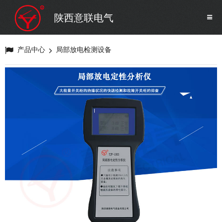
SF6气体检测设备
销售市场
陕西意联电气
变压器试验设备
解决方案
产品中心
局部放电检测设备
避雷器试验设备
继电保护/互感器试验设备
电力安全工器具
蓄电池测试仪器/直流系统
自动化
修试辅助设备