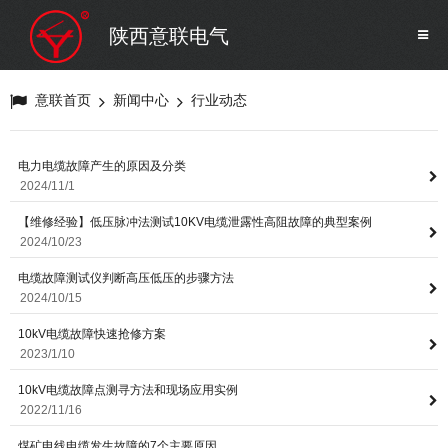
SF6气体检测设备
销售市场
陕西意联电气
变压器试验设备
解决方案
意联首页
新闻中心
行业动态
避雷器试验设备
电力电缆故障产生的原因及分类
2024/11/1
继电保护/互感器试验设备
【维修经验】低压脉冲法测试10KV电缆泄露性高阻故障的典型案例
2024/10/23
电力安全工器具
电缆故障测试仪判断高压低压的步骤方法
2024/10/15
蓄电池测试仪器/直流系统
10kV电缆故障快速抢修方案
2023/1/10
自动化
10kV电缆故障点测寻方法和现场应用实例
2022/11/16
煤矿电线电缆发生故障的7个主要原因
修试辅助设备