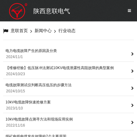
SF6气体检测设备
销售市场
陕西意联电气
变压器试验设备
解决方案
意联首页
新闻中心
行业动态
避雷器试验设备
电力电缆故障产生的原因及分类
2024/11/1
继电保护/互感器试验设备
【维修经验】低压脉冲法测试10KV电缆泄露性高阻故障的典型案例
2024/10/23
电力安全工器具
电缆故障测试仪判断高压低压的步骤方法
2024/10/15
蓄电池测试仪器/直流系统
10kV电缆故障快速抢修方案
2023/1/10
自动化
10kV电缆故障点测寻方法和现场应用实例
2022/11/16
煤矿电线电缆发生故障的7个主要原因
修试辅助设备