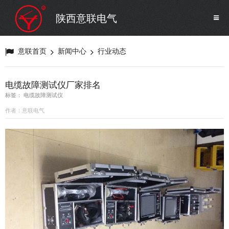
SF6气体检测设备
销售市场
陕西意联电气
变压器试验设备
解决方案
意联首页
新闻中心
行业动态
避雷器试验设备
电缆故障测试仪厂家排名
标签： 电缆故障测试仪
继电保护/互感器试验设备
作者：意联电气
电力安全工器具
蓄电池测试仪器/直流系统
自动化
修试辅助设备