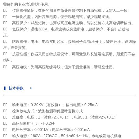
需额外的专业培训就能使用。

◆
仪器操作简便，数据的测量在微处理器控制下自动完成，无需人工干预.

◆
一体化机型，内附高压电源，便于现场测试，减少现场接线。

◆
高压保护：试品短路、击穿或高压电流波动，能以短路方式高速切断输出。

◆
低压保护：误接380V、电源波动或突然断电，启动保护，不会引起过电
压。

◆
防误操作：电压、电流实时监示，接线端子高/低压分明，缓速升压，迅速降
压，声音报警。

◆
抗震性能：仪器采用独特抗震设计，可耐受强烈长途运输震动、颠簸而不会
损坏。

◆
高压电缆：为耐高压绝缘导线，但为了测量准确，请悬空使用。
▍
技术参数
↴

◆
输出电压：0-30KV（有效值）；输出电流：0-25mA

◆
检测放电方式：波形检测和傅里叶变换方式

◆
准确度：电压：±（读数×2%+0.1）；电流：±（读数×2%+0.1）

◆
高压切断时间：小于0.2秒

◆
电压分辨率：0.001kV；电流分辨率：0.001mA

◆
输入电源：180V～270VAC，50Hz/60Hz±1%，市电或发电机供电