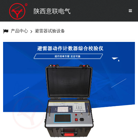
SF6气体检测设备
销售市场
陕西意联电气
变压器试验设备
解决方案
产品中心
避雷器试验设备
避雷器试验设备
继电保护/互感器试验设备
电力安全工器具
蓄电池测试仪器/直流系统
自动化
修试辅助设备