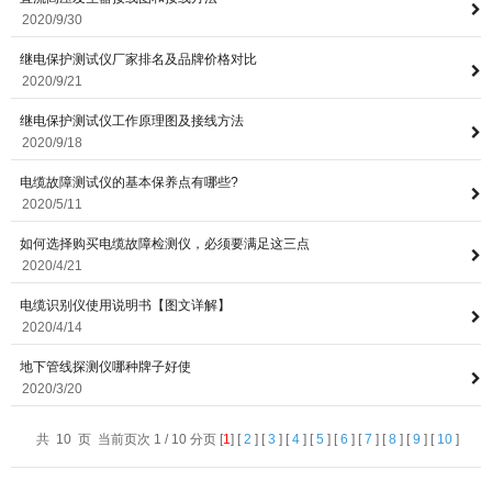
2020/9/30
继电保护测试仪厂家排名及品牌价格对比
2020/9/21
继电保护测试仪工作原理图及接线方法
2020/9/18
电缆故障测试仪的基本保养点有哪些?
2020/5/11
如何选择购买电缆故障检测仪，必须要满足这三点
2020/4/21
电缆识别仪使用说明书【图文详解】
2020/4/14
地下管线探测仪哪种牌子好使
2020/3/20
共 10 页 当前页次 1 / 10 分页 [
1
] [
2
] [
3
] [
4
] [
5
] [
6
] [
7
] [
8
] [
9
] [
10
]