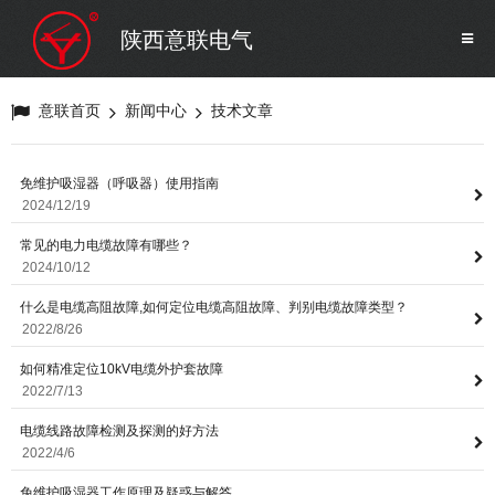
SF6气体检测设备
销售市场
陕西意联电气
变压器试验设备
解决方案
意联首页
新闻中心
技术文章
避雷器试验设备
免维护吸湿器（呼吸器）使用指南
2024/12/19
继电保护/互感器试验设备
常见的电力电缆故障有哪些？
2024/10/12
电力安全工器具
什么是电缆高阻故障,如何定位电缆高阻故障、判别电缆故障类型？
2022/8/26
蓄电池测试仪器/直流系统
如何精准定位10kV电缆外护套故障
2022/7/13
自动化
电缆线路故障检测及探测的好方法
2022/4/6
免维护吸湿器工作原理及疑惑与解答
修试辅助设备