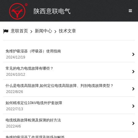
SF6气体检测设备
销售市场
陕西意联电气
变压器试验设备
解决方案
意联首页
新闻中心
技术文章
避雷器试验设备
免维护吸湿器（呼吸器）使用指南
2024/12/19
继电保护/互感器试验设备
常见的电力电缆故障有哪些？
2024/10/12
电力安全工器具
什么是电缆高阻故障,如何定位电缆高阻故障、判别电缆故障类型？
2022/8/26
蓄电池测试仪器/直流系统
如何精准定位10kV电缆外护套故障
2022/7/13
自动化
电缆线路故障检测及探测的好方法
2022/4/6
免维护吸湿器工作原理及疑惑与解答
修试辅助设备