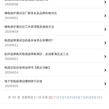
2020/9/30
继电保护测试仪厂家排名及品牌价格对比
2020/9/21
继电保护测试仪工作原理图及接线方法
2020/9/18
电缆故障测试仪的基本保养点有哪些?
2020/5/11
如何选择购买电缆故障检测仪，必须要满足这三点
2020/4/21
电缆识别仪使用说明书【图文详解】
2020/4/14
地下管线探测仪哪种牌子好使
2020/3/20
共 10 页 当前页次 1 / 10 分页 [
1
] [
2
] [
3
] [
4
] [
5
] [
6
] [
7
] [
8
] [
9
] [
10
]