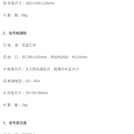
⑥ 外形尺寸：265×240×128mm
⑦ 重 量：6kg
2、信号检测钳
① 电 源：无源工作
② 钳 口：开口时≥150mm，闭合时内径：Φ120mm
③ 检测方式：卡入闭合感应式，检测方向及大小
④ 检测电流：5A～40A
⑤ 外形尺寸：70×78×30mm
⑥ 重 量：1kg
3、信号显示器