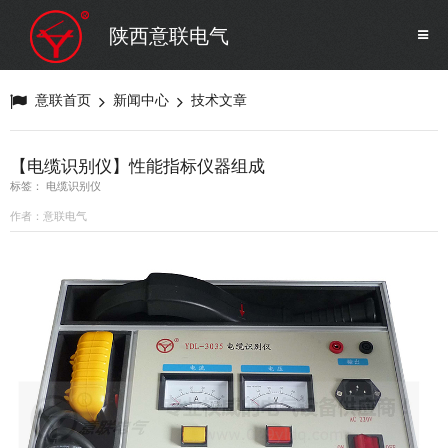
SF6气体检测设备
销售市场
陕西意联电气
变压器试验设备
解决方案
意联首页
新闻中心
技术文章
避雷器试验设备
【电缆识别仪】性能指标仪器组成
标签： 电缆识别仪
继电保护/互感器试验设备
作者：意联电气
电力安全工器具
蓄电池测试仪器/直流系统
自动化
修试辅助设备