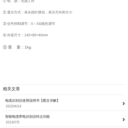
① 电 源：无源工作
② 显示方式：表头指针摆动，表示方向和大小
③ 信号抑制调节：0～XΩ线性调节
④ 外形尺寸：140×80×40mm
⑤ 重 量：1kg
相关文章
电缆识别仪使用说明书【图文详解】
2020/4/14
智能电缆带电识别仪特点功能
2019/7/5