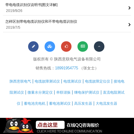
带电电缆识别仪说明书[图文详解]
2019/9/26
怎样区别带电电缆识别仪和不带电电缆识别仪
2019/7/5
版权所有 © 陕西意联电气设备有限公司
销售热线：
18991954775
（张女士）
|
|
|
|
陕西意联电气
电缆故障测试仪
电缆测试仪
电缆故障定位仪
接地电
|
|
|
|
阻测试仪
微量水分测定仪
串联谐振
继电保护测试仪
直流电阻测试
|
|
|
|
仪
蓄电池充电机
蓄电池测试仪
高压发生器
大电流发生器