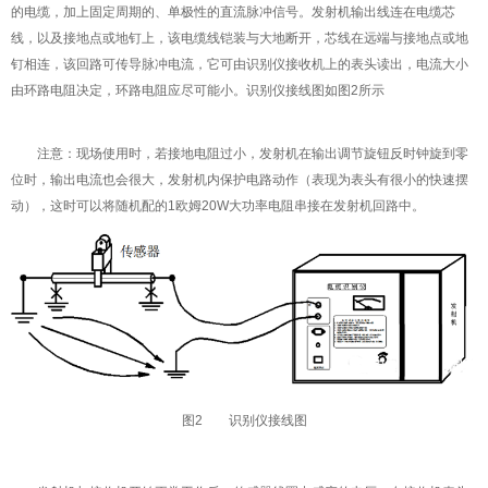
的电缆，加上固定周期的、单极性的直流脉冲信号。发射机输出线连在电缆芯
线，以及接地点或地钉上，该电缆线铠装与大地断开，芯线在远端与接地点或地
钉相连，该回路可传导脉冲电流，它可由识别仪接收机上的表头读出，电流大小
由环路电阻决定，环路电阻应尽可能小。识别仪接线图如图2所示
注意：现场使用时，若接地电阻过小，发射机在输出调节旋钮反时钟旋到零
位时，输出电流也会很大，发射机内保护电路动作（表现为表头有很小的快速摆
动），这时可以将随机配的1欧姆20W大功率电阻串接在发射机回路中。
图2 识别仪接线图