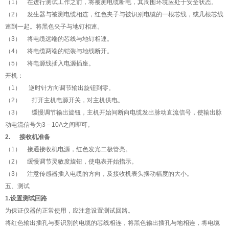
（1） 在进行测试工作之前，将被测电缆断电，其周围环境应处于安全状态。
（2） 发生器与被测电缆相连，红色夹子与被识别电缆的一根芯线，或几根芯线
連到一起。将黑色夹子与地钉相連。
（3） 将电缆远端的芯线与地钉相連。
（4） 将电缆两端的铠装与地线断开。
（5） 将电源线插入电源插座。
开机：
（1） 逆时针方向调节输出旋钮到零。
（2） 打开主机电源开关，对主机供电。
（3） 缓慢调节输出旋钮，主机开始间断向电缆发出脉动直流信号，使输出脉
动电流信号为3－10A之间即可。
2. 接收机准备
（1） 接通接收机电源，红色发光二极管亮。
（2） 缓慢调节灵敏度旋钮，使电表开始指示。
（3） 注意传感器插入电缆的方向，及接收机表头摆动幅度的大小。
五、测试
1.设置测试回路
为保证仪器的正常使用，应注意设置测试回路。
将红色输出插孔与要识别的电缆的芯线相连，将黑色输出插孔与地相连，将电缆