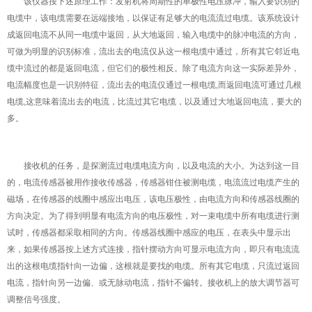
该仪器按下述原理工作
：发射机将周期性的单极性电压脉冲，输入要识别的
电缆中，该电缆需要在远端接地，以保证有足够大的电流流过电缆。该系统设计
成返回电流不从同一电缆中返回，从大地返回，输入电缆中的脉冲电流的方向，
可做为明显的识别标准，流出去的电流仅从这一根电缆中通过，所有其它邻近电
缆中流过的都是返回电流，但它们的极性相反。除了电流方向这一实际差异外，
电流幅度也是一识别特征，流出去的电流仅通过一根电缆,而返回电流可通过几根
电缆,这意味着流出去的电流，比流过其它电缆，以及通过大地返回电流，要大的
多。
接收机的任务，是探测流过电缆电流方向，以及电流的大小。为达到这一目
的，电流传感器被用作接收传感器，传感器钳住被测电缆，电流流过电缆产生的
磁场，在传感器的线圈中感应出电压，该电压极性，由电流方向和传感器线圈的
方向决定。为了得到明显有电流方向的电压极性，对一束电缆中所有电缆进行测
试时，传感器都采取相同的方向。传感器线圈中感应的电压，在表头中显示出
来，如果传感器按上述方式连接，指针摆动方向可显示电流方向，即只有电流流
出的这根电缆指针向一边偏，这根就是要找的电缆。所有其它电缆，只流过返回
电流，指针向另一边偏、或无脉动电流，指针不偏转。接收机上的放大调节器可
调整信号强度。