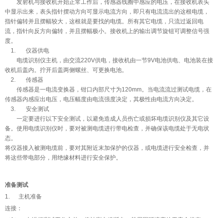
发射机与接收机开始正常工作后，传感器线圈中感应的电压，在接收机表头
中显示出来，表头指针摆动方向可显示电流方向，即只有电流流出的这根电缆，
指针偏转并且摆幅较大，这根就是要找的电缆。所有其它电缆，只流过返回电
流，指针向反方向偏转，并且摆幅极小。接收机上的输出调节旋钮可调整信号强
度。
1. 仪器供电
电缆识别仪主机，由交流220V供电，接收机由一节9V电池供电、电池装在接
收机后盖内。拧开后盖两侧螺丝、可更换电池。
2. 传感器
传感器是一电流变换器，钳口内部尺寸为120mm。当电流流过测试电缆，在
传感器内感应出电压，电压幅度由电流强度决定，其极性由电流方向决定。
3. 安全测试
一定要进行以下安全测试，以避免造成人员伤亡或损坏电缆识别仪及其它设
备。使用电缆识别仪时，要对被测电缆进行带电检查，并确保该电缆处于无电状
态。
将仪器接入被测电缆前，要对其附近末加保护的仪器，或电缆进行安全检查，并
将这些带电部分，用绝缘材料进行安全保护。
准备测试
1. 主机准备
连接：