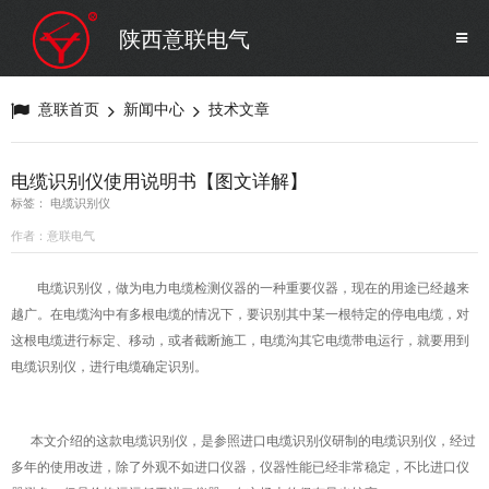
SF6气体检测设备
销售市场
陕西意联电气
变压器试验设备
解决方案
意联首页
新闻中心
技术文章
避雷器试验设备
电缆识别仪使用说明书【图文详解】
标签： 电缆识别仪
继电保护/互感器试验设备
作者：意联电气
电力安全工器具
电缆识别仪，做为电力电缆检测仪器的一种重要仪器，现在的用途已经越来
越广。在电缆沟中有多根电缆的情况下，要识别其中某一根特定的停电电缆，对
这根电缆进行标定、移动，或者截断施工，电缆沟其它电缆带电运行，就要用到
蓄电池测试仪器/直流系统
电缆识别仪，进行电缆确定识别。
自动化
本文介绍的这款电缆识别仪，是参照进口电缆识别仪研制的电缆识别仪，经过
多年的使用改进，除了外观不如进口仪器，仪器性能已经非常稳定，不比进口仪
修试辅助设备