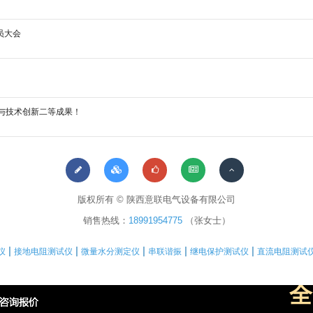
员大会
与技术创新二等成果！
版权所有 © 陕西意联电气设备有限公司
销售热线：
18991954775
（张女士）
|
|
|
|
|
仪
接地电阻测试仪
微量水分测定仪
串联谐振
继电保护测试仪
直流电阻测试
全