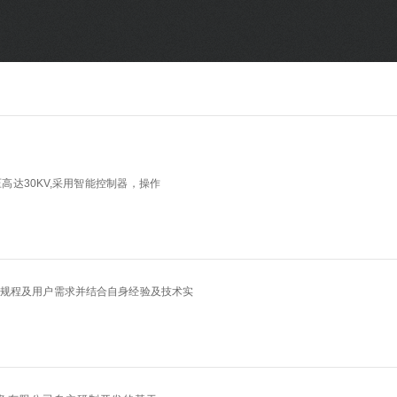
SF6气体检测设备
销售市场
变压器试验设备
解决方案
避雷器试验设备
继电保护/互感器试验设备
达30KV,采用智能控制器，操作
电力安全工器具
蓄电池测试仪器/直流系统
规程及用户需求并结合自身经验及技术实
自动化
修试辅助设备