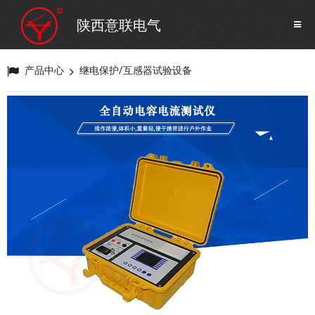
SF6气体检测设备
销售市场
陕西意联电气
变压器试验设备
解决方案
产品中心
继电保护/互感器试验设备
避雷器试验设备
继电保护/互感器试验设备
电力安全工器具
蓄电池测试仪器/直流系统
自动化
修试辅助设备