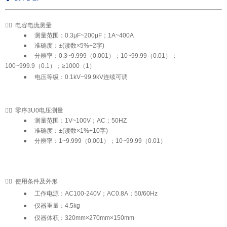

✔
电容电流测量
●
测量范围：0.3μF~200μF；1A~400A
●
准确度：±(读数×5%+2字)
●
分辨率：0.3~9.999（0.001）；10~99.99（0.01）；
100~999.9（0.1）；≥1000（1）
●
电压等级：0.1kV~99.9kV连续可调

✔
零序3U0电压测量
●
测量范围：1V~100V；AC；50HZ
●
准确度：±(读数×1%+10字)
●
分辨率：1~9.999（0.001）；10~99.99（0.01）

✔
使用条件及外形
●
工作电源：AC100-240V；AC0.8A；50/60Hz
●
仪器重量：4.5kg
●
仪器体积：320mm×270mm×150mm