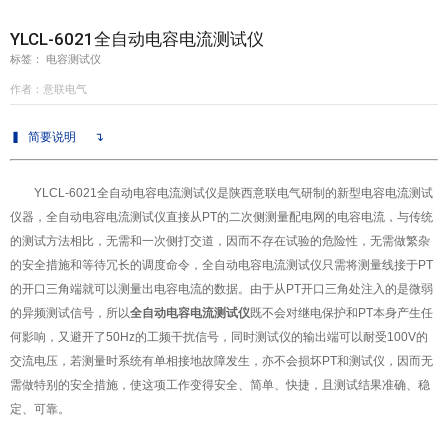
YLCL-6021全自动电容电流测试仪
意联新品推荐
标签： 电容测试仪
作者：意联电气
▍
简要说明
↴
YLCL-6021
全自动电容电流测试仪
是陕西意联电气研制的新型电容电流测试
仪器，
全自动电容电流测试仪
直接从PT的二次侧测量配电网的电容电流，与传统
的测试方法相比，无需和一次侧打交道，因而不存在试验的危险性，无需做繁杂
的安全措施和等待冗长的调度命令，全自动电容电流测试仪只需将测量线接于PT
的开口三角端就可以测量出电容电流的数据。由于从PT开口三角处注入的是微弱
的异频测试信号，所以
全自动电容电流测试仪
既不会对继电保护和PT本身产生任
何影响，又避开了50Hz的工频干扰信号，同时测试仪的输出端可以耐受100V的
交流电压，若测量时系统有单相接地故障发生，亦不会损坏PT和测试仪，因而无
需做特别的安全措施，使这项工作变得安全、简单、快捷，且测试结果准确、稳
定、可靠。