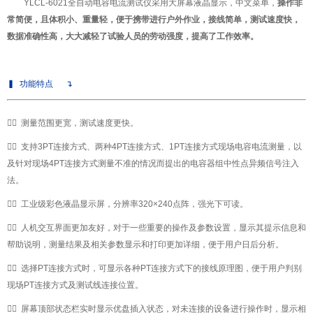
YLCL-6021
全自动电容电流测试仪
采用大屏幕液晶显示，中文菜单，
操作非
常简便，且体积小、重量轻，便于携带进行户外作业，接线简单，测试速度快，
数据准确性高，大大减轻了试验人员的劳动强度，提高了工作效率。
▍
功能特点
↴

✔
测量范围更宽，测试速度更快。

✔
支持3PT连接方式、两种4PT连接方式、1PT连接方式现场电容电流测量，以
及针对现场4PT连接方式测量不准的情况而提出的电容器组中性点异频信号注入
法。

✔
工业级彩色液晶显示屏，分辨率320×240点阵，强光下可读。

✔
人机交互界面更加友好，对于一些重要的操作及参数设置，显示其提示信息和
帮助说明，测量结果及相关参数显示和打印更加详细，便于用户日后分析。

✔
选择PT连接方式时，可显示各种PT连接方式下的接线原理图，便于用户判别
现场PT连接方式及测试线连接位置。

✔
屏幕顶部状态栏实时显示优盘插入状态，对未连接的设备进行操作时，显示相