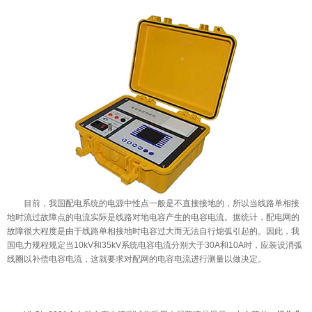
目前，我国配电系统的电源中性点一般是不直接接地的，所以当线路单相接
地时流过故障点的电流实际是线路对地电容产生的电容电流。据统计，配电网的
故障很大程度是由于线路单相接地时电容过大而无法自行熄弧引起的。因此，我
国电力规程规定当10kV和35kV系统电容电流分别大于30A和10A时，应装设消弧
线圈以补偿电容电流，这就要求对配网的电容电流进行测量以做决定。