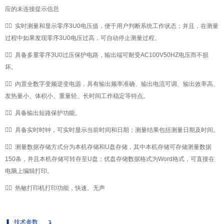
应的未连接提示信息

✔
实时测量和显示零序3U0电压值，便于用户判断系统工作状态；并且，在测量
过程中如果发现零序3U0电压过高，可自动停止测量过程。

✔
具备多重零序3U0过压保护电路，输出端可耐受AC100V50HZ电压而不损
坏。

✔
内置全数字变频逆变电源，具有输出频率准确、输出电流可调、输出效率高、
发热量小、体积小、重量轻、长时间工作稳定等特点。

✔
具备输出短路保护功能。

✔
具备实时时钟，可实时显示当前时间和日期；测量结果包括测量日期及时间。

✔
测量数据存储方式分为本机存储和U盘存储，其中本机存储可存储测量数据
150条，并且本机存储可转存至U盘；优盘存储数据格式为Word格式，可直接在
电脑上编辑打印。

✔
热敏打印机打印功能，快速、无声
▍
技术参数
↴