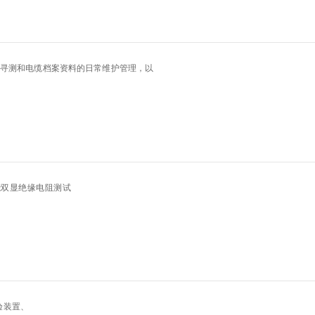
意联新品推荐
寻测和电缆档案资料的日常维护管理，以
能双显绝缘电阻测试
验装置、