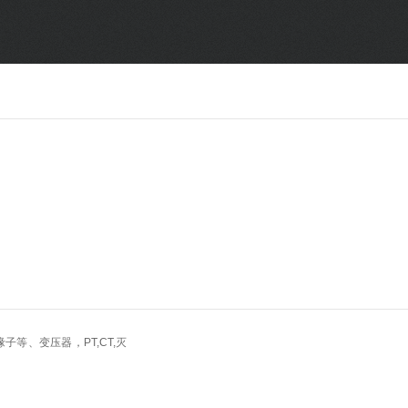
SF6气体检测设备
销售市场
变压器试验设备
解决方案
避雷器试验设备
继电保护/互感器试验设备
电力安全工器具
蓄电池测试仪器/直流系统
等、变压器，PT,CT,灭
自动化
修试辅助设备