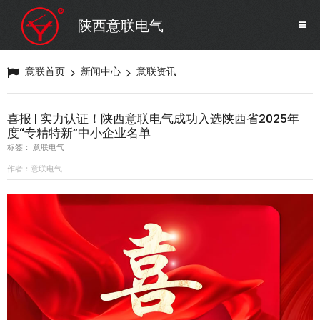
SF6气体检测设备
销售市场
陕西意联电气
变压器试验设备
解决方案
意联首页
新闻中心
意联资讯
避雷器试验设备
喜报 | 实力认证！陕西意联电气成功入选陕西省2025年
度“专精特新”中小企业名单
继电保护/互感器试验设备
标签： 意联电气
作者：意联电气
电力安全工器具
蓄电池测试仪器/直流系统
自动化
修试辅助设备