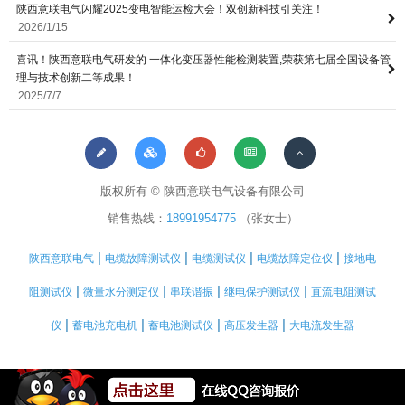
陕西意联电气闪耀2025变电智能运检大会！双创新科技引关注！
2026/1/15
喜讯！陕西意联电气研发的 一体化变压器性能检测装置,荣获第七届全国设备管
理与技术创新二等成果！
2025/7/7
版权所有 © 陕西意联电气设备有限公司
销售热线：
18991954775
（张女士）
|
|
|
|
陕西意联电气
电缆故障测试仪
电缆测试仪
电缆故障定位仪
接地电
|
|
|
|
阻测试仪
微量水分测定仪
串联谐振
继电保护测试仪
直流电阻测试
|
|
|
|
仪
蓄电池充电机
蓄电池测试仪
高压发生器
大电流发生器