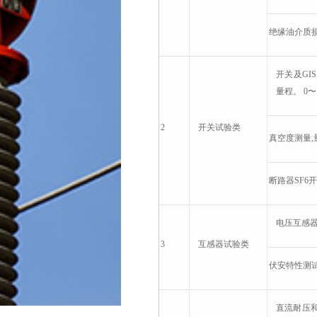
绝缘油介质损耗
意联新品推荐
开关及GI
量程。 0〜1
2
开关
试验类
真空度测量,
断路器SF6开
电压互感器
3
互感器
试验类
伏安特性测试，
直流耐压