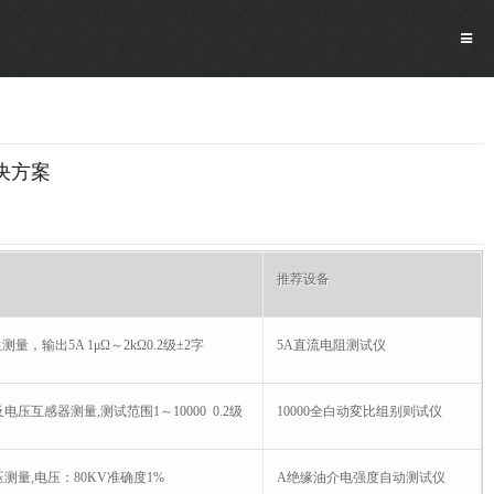
解决方案
推荐设备
量，输出5A 1μΩ～2kΩ0.2级±2字
5
A
直流电阻测试仪
压互感器测量,测试范围1～10000 0.2级
10000
全白动変比组别则试仪
测量,电压：80KV准确度1%
A绝缘油介电强度自动测试仪