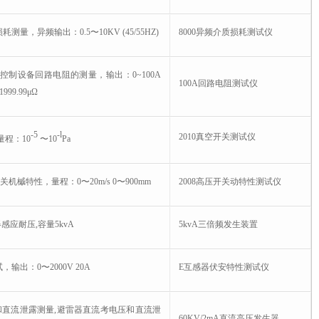
测量，异频输出：0.5〜10KV (45/55HZ)
8000异频介质损耗测试仪
S控制设备回路电阻的测量，输出：0~100A
100A回路电阻测试仪
999.99μΩ
-5
-l
2010真空开关测试仪
量程：10
〜10
Pa
关机槭特性，量程：0〜20m/s 0〜900mm
2008高压开关动特性测试仪
感应耐压,容量5kvA
5kvA三倍频发生装置
输出：0〜2000V 20A
E互感器伏安特性测试仪
和直流泄露测量,避雷器直流考电压和直流泄
60KV/2mA直流高压发生器