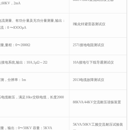
60KV，2mA
电流测量、有功分量及无功分量测量,输出：
I氧化锌避雷器测试仪
流：0 〜lOOOμA
,量程：0〜2000Ω
2571接地电阻测试仪
地系统,输出：10A;1μΩ～2Ω
10A接地引下线导通测试仪
测，分辨率：1m
2013电缆故障测试仪
电缆耐压，满足10kv交联电缆，长度2000
88KVA/44KV交流耐压谐振装置
5KVA/50KV工频交流耐压试验装
量，输出：0〜50KV 容量：5KVA