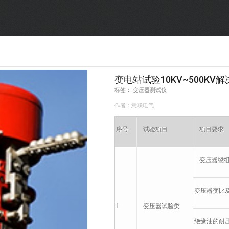
SF6气体检测设备
销售市场
变压器试验设备
解决方案
避雷器试验设备
变电站试验10KV~500KV
标签： 变压器测试仪
继电保护/互感器试验设备
作者：意联电气
序
号
试验项目
项目要求
电力安全工器具
变压器绕组测
蓄电池测试仪器/直流系统
变压器变比及电
自动化
1
变压器
试验类
绝缘油的耐压
修试辅助设备