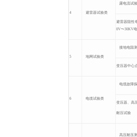
露电流试验,
4
避雷器
试验类
避雷器阻性
0V〜30KV电
接地电阻测量
5
地网
试验类
变压器中心点接
电缆故障探
6
电缆
试验类
变压器、高压
耐压试验
高压耐压测