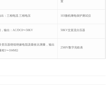
置
输出：三相电流 三相电压
103微机继电保护测试仪
，输出：AC/DC0〜50KV
50KV交直流分压器
量变压器绕组绝缘电阻及吸收比测量，输出
2500V数字兆欧表
V量程1〜104MΩ