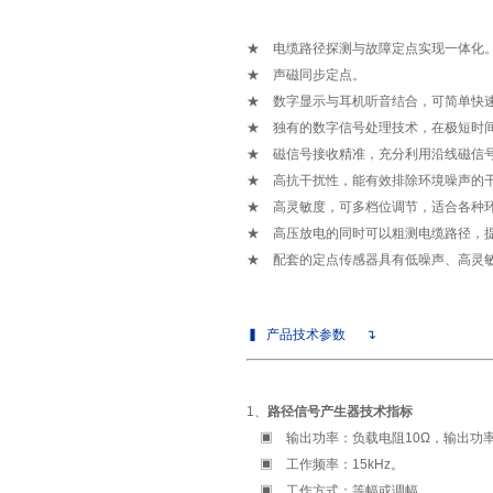
★
电缆路径探测与故障定点实现一体化
★
声磁同步定点。
★
数字显示与耳机听音结合，可简单快
★
独有的数字信号处理技术，在极短时
★
磁信号接收精准，充分利用沿线磁信
★
高抗干扰性，能有效排除环境噪声的
★
高灵敏度，可多档位调节，适合各种
★
高压放电的同时可以粗测电缆路径，
★
配套的定点传感器具有低噪声、高灵
▍
产品技术参数
↴
1、
路径信号产生器技术指标
▣
输出功率：负载电阻10Ω，输出功率
▣
工作频率：15kHz。
▣
工作方式：等幅或调幅。