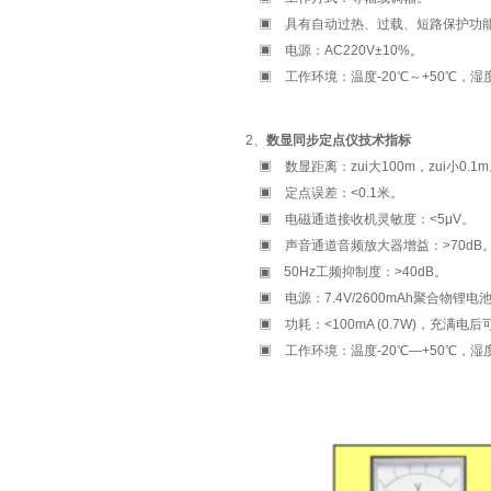
▣
具有自动过热、过载、短路保护功
▣
电源：AC220V±10%。
▣
工作环境：温度-20℃～+50℃，湿
2、
数显同步定点仪技术指标
▣
数显距离：zui大100m，zui小0.1
▣
定点误差：<0.1米。
▣
电磁通道接收机灵敏度：<5μV。
▣
声音通道音频放大器增益：>70dB
▣
50Hz工频抑制度：>40dB。
▣
电源：7.4V/2600mAh聚合物锂电
▣
功耗：<100mA (0.7W)，充满电
▣
工作环境：温度-20℃—+50℃，湿度