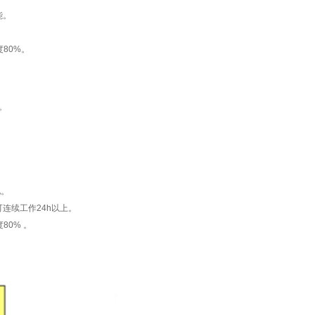
能。
度80%。
m。
。
池。
后可连续工作24h以上。
80% 。