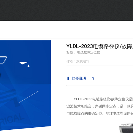
SF6气体检测设备
销售市场
变压器试验设备
解决方案
避雷器试验设备
YLDL-2023电缆路径仪/故
标签： 电缆故障定位仪
继电保护/互感器试验设备
作者：意联电气
电力安全工器具
▍
简要说明
↴
蓄电池测试仪器/直流系统
YLDL-2023
电缆路径仪/故障定位仪
是
滤波技术相结合，声磁同步定点，是一款
电缆故障点的准确定位、地埋电缆埋设路
自动化
修试辅助设备