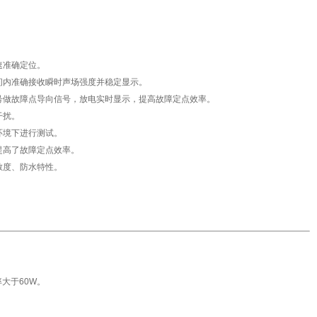
。
速准确定位。
间内准确接收瞬时声场强度并稳定显示。
号做故障点导向信号，放电实时显示，提高故障定点效率。
干扰。
环境下进行测试。
提高了故障定点效率。
敏度、防水特性。
大于60W。