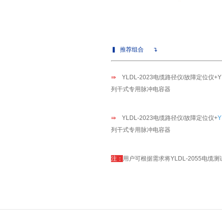
▍
推荐组合
↴
⇛
YLDL-2023电缆路径仪/故障定位仪+
列干式专用脉冲电容器
⇛
YLDL-2023电缆路径仪/故障定位仪+
列干式专用脉冲电容器
注：
用户可根据需求将YLDL-2055电