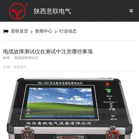
SF6气体检测设备
销售市场
陕西意联电气
变压器试验设备
解决方案
意联首页
新闻中心
行业动态
避雷器试验设备
电缆故障测试仪在测试中注意哪些事项
标签： 电缆故障测试仪
继电保护/互感器试验设备
作者：意联电气
电力安全工器具
蓄电池测试仪器/直流系统
自动化
修试辅助设备