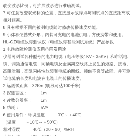
改变波形比例，可扩展波形进行准确测试。
7 可任意改变双光标的位置，直接显示故障点与测试点的直接距离或
相对距离。
8 具有根据不同的被测电缆随时修改传播速度功能。
9 小体积便携式外形，内装可充电的电池供电，方便携带和使用。
HL-GZ电缆故障测试仪（电缆故障智能测试系统）产品参数
1 电缆故障检测仪应用范围及用途
仪器可测试各种型号的电力电缆（电压等级1KV～35KV）和市话电
缆、调频通信电缆、同轴电缆及金属架空线路上发生的短路、接地、
高阻泄漏，高阻闪络性故障和电缆的断线、接触不良等故障。并可测
试电缆的长度和电波在电缆上的传播速度。
2 远测试距离：32Km (明线可达100千米)
3 探测盲区： 1m
4 读数分辨率： 1m
5 功耗： 5VA
6 使用条件：环境温度 0℃～＋40℃
（温度 －10℃～＋50℃）
相对湿度 40℃（20～90）%RH