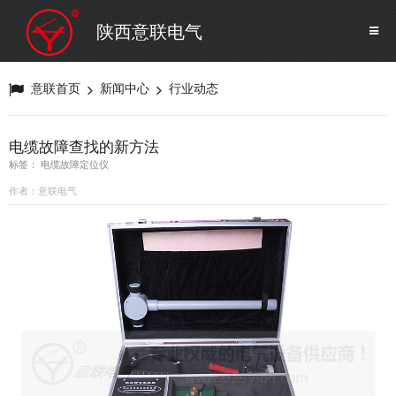
SF6气体检测设备
销售市场
陕西意联电气
变压器试验设备
解决方案
意联首页
新闻中心
行业动态
避雷器试验设备
电缆故障查找的新方法
标签： 电缆故障定位仪
继电保护/互感器试验设备
作者：意联电气
电力安全工器具
蓄电池测试仪器/直流系统
自动化
修试辅助设备