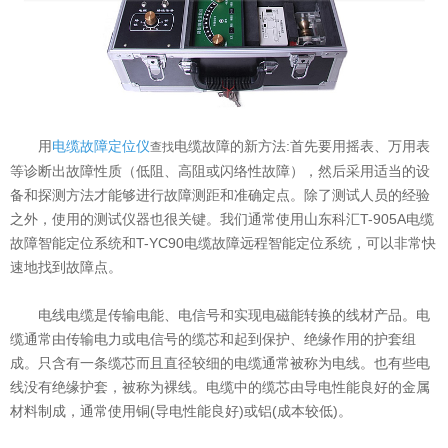
意联新品推荐
用
电缆故障定位仪
电缆故障的新方法:首先要用摇表、万用表
查找
等诊断出故障性质（低阻、高阻或闪络性故障），然后采用适当的设
备和探测方法才能够进行故障测距和准确定点。除了测试人员的经验
之外，使用的测试仪器也很关键。我们通常使用山东科汇T-905A电缆
故障智能定位系统和T-YC90电缆故障远程智能定位系统，可以非常快
速地找到故障点。
电线电缆是传输电能、电信号和实现电磁能转换的线材产品。电
缆通常由传输电力或电信号的缆芯和起到保护、绝缘作用的护套组
成。只含有一条缆芯而且直径较细的电缆通常被称为电线。也有些电
线没有绝缘护套，被称为裸线。电缆中的缆芯由导电性能良好的金属
材料制成，通常使用铜(导电性能良好)或铝(成本较低)。