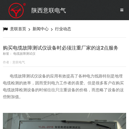
SF6气体检测设备
销售市场
陕西意联电气
变压器试验设备
解决方案
意联首页
新闻中心
行业动态
避雷器试验设备
购买电缆故障测试仪设备时必须注重厂家的这2点服务
标签： 电缆故障测试仪
继电保护/互感器试验设备
作者：意联电气
电缆故障测试仪设备的应用有效提高了各种电力线路特别是地埋
电力安全工器具
电缆检测的效率，因而受到电力工作者的喜爱。但是很多客户在购买
电缆故障检测设备的时候往往只注重设备的价格，而忽略了设备的这
蓄电池测试仪器/直流系统
些附加值。
自动化
修试辅助设备