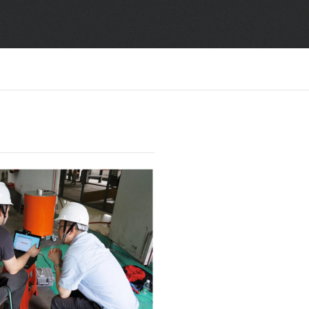
SF6气体检测设备
销售市场
变压器试验设备
解决方案
避雷器试验设备
继电保护/互感器试验设备
电力安全工器具
蓄电池测试仪器/直流系统
自动化
修试辅助设备