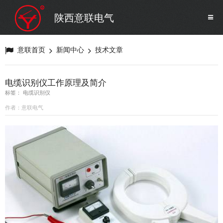
SF6气体检测设备
销售市场
陕西意联电气
变压器试验设备
解决方案
意联首页
新闻中心
技术文章
避雷器试验设备
电缆识别仪工作原理及简介
标签： 电缆识别仪
继电保护/互感器试验设备
作者：意联电气
电力安全工器具
蓄电池测试仪器/直流系统
自动化
修试辅助设备