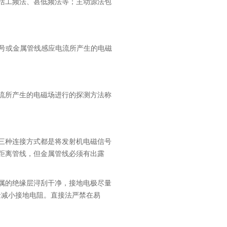
括工频法、甚低频法等；主动源法包
信号或金属管线感应电流所产生的电磁
流所产生的电磁场进行的探测方法称
三种连接方式都是将发射机电磁信号
距离管线，但金属管线必须有出露
属的绝缘层浔刮干净，接地电极尽量
量减小接地电阻。直接法严禁在易