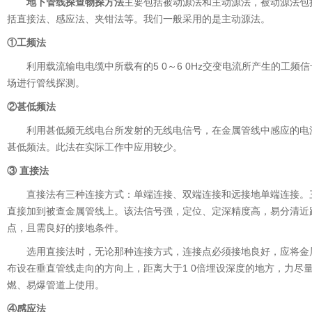
地下管线探查物探方法
主要包括被动源法和主动源法，被动源法包
括直接法、感应法、夹钳法等。我们一般采用的是主动源法。
①工频法
利用载流输电电缆中所载有的5 0～6 0Hz交变电流所产生的工频
场进行管线探测。
②甚低频法
利用甚低频无线电台所发射的无线电信号，在金属管线中感应的电
甚低频法。此法在实际工作中应用较少。
③ 直接法
直接法有三种连接方式：单端连接、双端连接和远接地单端连接。
直接加到被查金属管线上。该法信号强，定位、定深精度高，易分清近
点，且需良好的接地条件。
选用直接法时，无论那种连接方式，连接点必须接地良好，应将金
布设在垂直管线走向的方向上，距离大于1 0倍埋设深度的地方，力尽
燃、易爆管道上使用。
④感应法