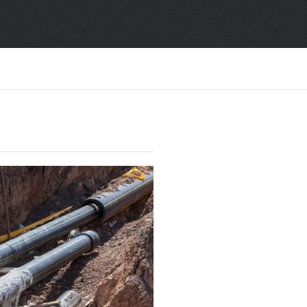
SF6气体检测设备
销售市场
变压器试验设备
解决方案
避雷器试验设备
继电保护/互感器试验设备
电力安全工器具
蓄电池测试仪器/直流系统
自动化
修试辅助设备