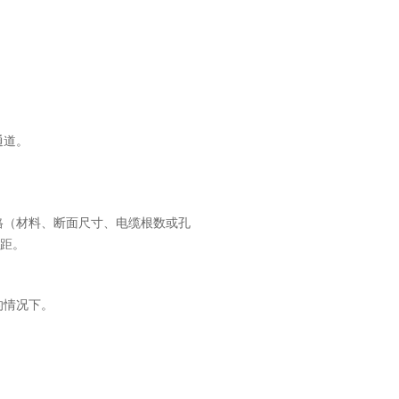
通道。
格（材料、断面尺寸、电缆根数或孔
偏距。
的情况下。