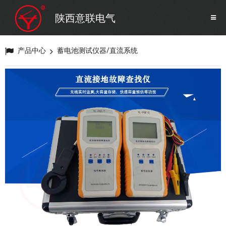
SF6气体检测设备
销售市场
陕西意联电气
变压器试验设备
解决方案
产品中心
蓄电池测试仪器/直流系统
避雷器试验设备
继电保护/互感器试验设备
电力安全工器具
蓄电池测试仪器/直流系统
自动化
修试辅助设备