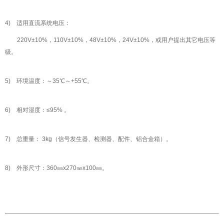
4) 适用直流系统电压：
220V±10%，110V±10%，48V±10%，24V±10%，或用户提出其它电压等
级。
5) 环境温度：
～35℃～+55℃。
6) 相对湿度：
≤95% 。
7) 总重量：
3kg（信号发生器、检测器、配件、铝合金箱）。
8) 外形尺寸：
360㎜x270㎜x100㎜。