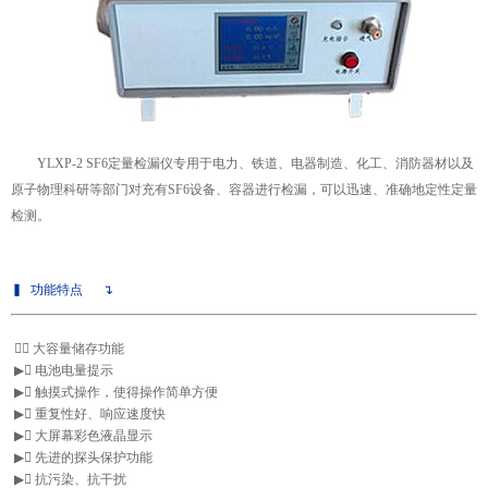
YLXP-2
SF6定量检漏仪
专用于电力、铁道、电器制造、化工、消防器材以及
原子物理科研等部门对充有SF6设备、容器进行检漏，可以迅速、准确地定性定量
检测。
▍
功能特点
↴
▶

大容量储存功能
▶

电池电量提示
▶

触摸式操作，使得操作简单方便
▶

重复性好、响应速度快
▶

大屏幕彩色液晶显示
▶

先进的探头保护功能
▶

抗污染、抗干扰