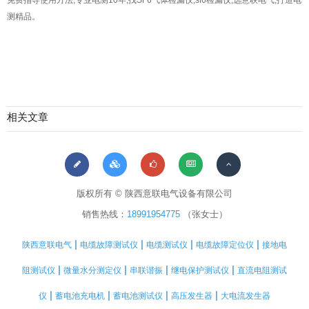
免费指导使用方法,专业电测10年,找SF6气体检漏仪,sf6检漏仪,选意联电气,打造电
测精品。
相关文章
版权所有 © 陕西意联电气设备有限公司
销售热线：
18991954775
（张女士）
|
|
|
|
陕西意联电气
电缆故障测试仪
电缆测试仪
电缆故障定位仪
接地电
|
|
|
|
阻测试仪
微量水分测定仪
串联谐振
继电保护测试仪
直流电阻测试
|
|
|
|
仪
蓄电池充电机
蓄电池测试仪
高压发生器
大电流发生器