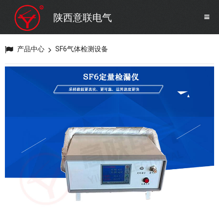
SF6气体检测设备
销售市场
陕西意联电气
变压器试验设备
解决方案
产品中心
SF6气体检测设备
避雷器试验设备
继电保护/互感器试验设备
电力安全工器具
蓄电池测试仪器/直流系统
自动化
修试辅助设备