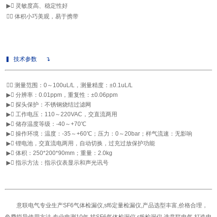
▶

灵敏度高、稳定性好
▶

体积小巧美观，易于携带
▍
技术参数
↴
▶

测量范围：0～100uL/L，测量精度：±0.1uL/L
▶

分辨率：0.01ppm，重复性：±0.06ppm
▶

探头保护：不锈钢烧结过滤网
▶

工作电压：110～220VAC，交直流两用
▶

储存温度等级：-40～+70℃
▶

操作环境：温度：-35～+60℃；压力：0～20bar；样气流速：无影响
▶

锂电池，交直流电两用，自动切换，过充过放保护功能
▶

体积：250*200*90mm；重量：2.0kg
▶

指示方法：指示仪表显示和声光讯号
意联电气专业生产SF6气体检漏仪,
sf6定量检漏仪
,产品选型丰富,价格合理，