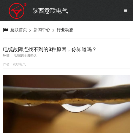
SF6气体检测设备
销售市场
陕西意联电气
变压器试验设备
解决方案
意联首页
新闻中心
行业动态
避雷器试验设备
电缆故障点找不到的3种原因，你知道吗？
标签： 电缆故障测试仪
继电保护/互感器试验设备
作者：意联电气
电力安全工器具
蓄电池测试仪器/直流系统
自动化
修试辅助设备