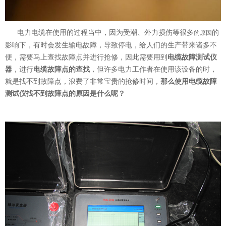
意联新品推荐
电力电缆在使用的过程当中，因为受潮、外力损伤等很多
的
的原因
影响下，有时会发生输电故障，导致停电，给人们的生产带来诸多不
便，需要马上查找故障点并进行抢修，因此需要用到
电缆故障测试仪
器
，进行
电缆故障点的查找
，但许多电力工作者在使用该设备的时，
就是找不到故障点，浪费了非常宝贵的抢修时间，
那么使用电缆故障
测试仪找不到故障点的原因是什么呢？