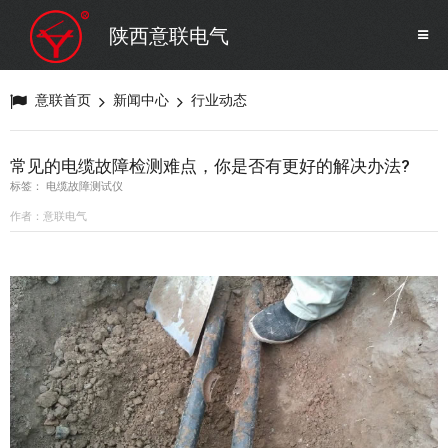
SF6气体检测设备
销售市场
陕西意联电气
变压器试验设备
解决方案
意联首页
新闻中心
行业动态
避雷器试验设备
常见的电缆故障检测难点，你是否有更好的解决办法?
标签： 电缆故障测试仪
继电保护/互感器试验设备
作者：意联电气
电力安全工器具
蓄电池测试仪器/直流系统
自动化
修试辅助设备